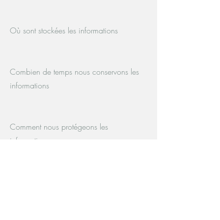
Où sont stockées les informations
Combien de temps nous conservons les
informations
Comment nous protégeons les
informations
Les modifications ou mises à jour de la
Politique de confidentialité.